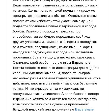
взять из колоды и, выдохнув, просто полюбоваться.
Ведь главное не потянуть карту со взрывающимися
котиком. Как вы поняли, такой неудачник сразу же
проигрывает партию и выбывает. Остальные карты
помогают или избежать этой участи самому, или
подвести противника ближе к заряженной в колоде
бомбы. Именно с помощью таких карт со
способностями вы будете передавать свой ход
другим участникам, замешивать карты в колоду как
вам хочется, подглядывать, какие именно карты
находятся следующими в колоде или заставлять
противника брать не одну, а несколько карт сразу.
Отличительной особенностью игры
Взрывные
котята
является веселые иллюстрации для людей с
хорошим чувством юмора. И, поверьте, сыграв
несколько раз вы все еще будете удивляться на что в
действительности могут пойти, казалось бы, милые
котята. И что скрывается за мимимишными
поступками этих пушистиков. А если базовой колоде
Взрывные котята
вам окажется мало, всегда есть
возможность разжиться одним из приложений:
блудной версией
или дополнением
Взрывные