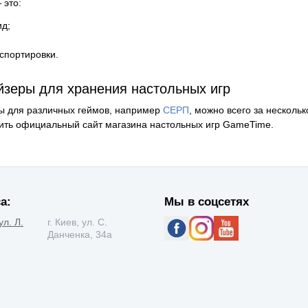
 это:
ид;
нспортировки.
йзеры для хранения настольных игр
ры для различных геймов, например
СЕРП
, можно всего за несколь
етить официальный сайт магазина настольных игр GameTime.
а:
Мы в соцсетях
ул. Л.
г. Киев, ул. С.
Данченка, 34а