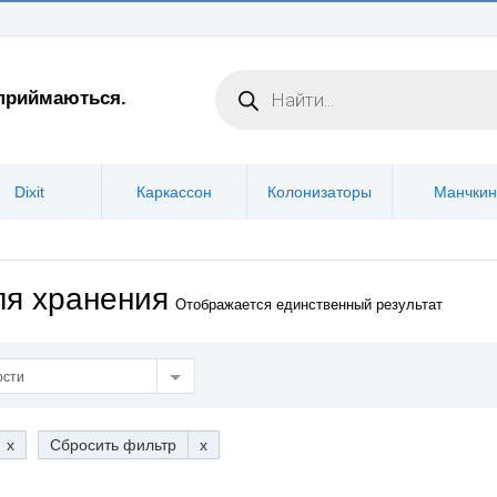
 приймаються.
Dixit
Каркассон
Колонизаторы
Манчкин
ля хранения
Отображается единственный результат
ости
x
Сбросить фильтр
x