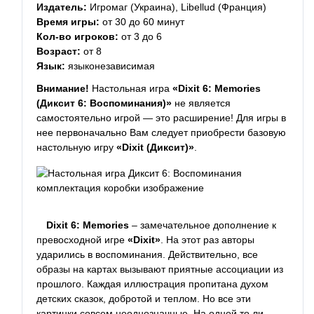
Издатель:
Игромаг (Украина), Libellud (Франция)
Время игры:
от 30 до 60 минут
Кол-во игроков:
от 3 до 6
Возраст:
от 8
Язык:
языконезависимая
Внимание!
Настольная игра
«Dixit 6: Memories
(Диксит 6: Воспоминания)»
не является
самостоятельно игрой — это расширение! Для игры в
нее первоначально Вам следует приобрести базовую
настольную игру
«Dixit (Диксит)»
.
Dixit 6: Memories
– замечательное дополнение к
превосходной игре
«Dixit»
. На этот раз авторы
ударились в воспоминания. Действительно, все
образы на картах вызывают приятные ассоциации из
прошлого. Каждая иллюстрация пропитана духом
детских сказок, добротой и теплом. Но все эти
картинки совсем неоднозначные. На одной то ли