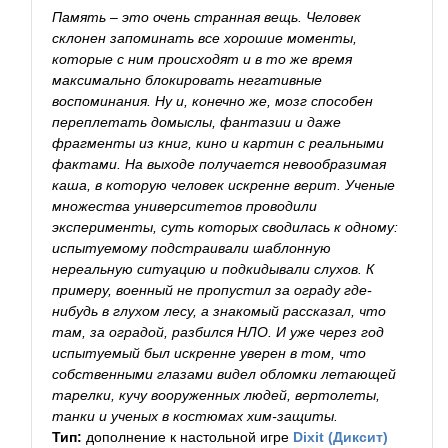
Память – это очень странная вещь. Человек
склонен запоминать все хорошие моменты,
которые с ним происходят и в то же время
максимально блокировать негативные
воспоминания. Ну и, конечно же, мозг способен
переплетать домыслы, фантазии и даже
фрагменты из книг, кино и картин с реальными
фактами. На выходе получается невообразимая
каша, в которую человек искренне верит. Ученые
множества университетов проводили
эксперименты, суть которых сводилась к одному:
испытуемому подстраивали шаблонную
нереальную ситуацию и подкидывали слухов. К
примеру, военный не пропустил за ограду где-
нибудь в глухом лесу, а знакомый рассказал, что
там, за оградой, разбился НЛО. И уже через год
испытуемый был искренне уверен в том, что
собственными глазами видел обломки летающей
тарелки, кучу вооруженных людей, вертолеты,
танки и ученых в костюмах хим-защиты.
Тип:
дополнение к настольной игре
Dixit (Диксит)