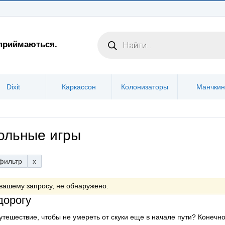
 приймаються.
Dixit
Каркассон
Колонизаторы
Манчкин
ольные игры
фильтр
x
вашему запросу, не обнаружено.
дорогу
путешествие, чтобы не умереть от скуки еще в начале пути? Конеч