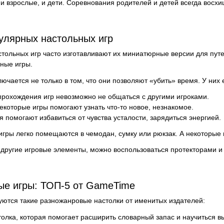
 и взрослые, и дети. Соревнования родителей и детей всегда восхи
улярных настольных игр
тольных игр часто изготавливают их миниатюрные версии для пут
ные игры.
ючается не только в том, что они позволяют «убить» время. У них 
прохождения игр невозможно не общаться с другими игроками.
екоторые игры помогают узнать что-то новое, незнакомое.
 помогают избавиться от чувства усталости, зарядиться энергией.
гры легко помещаются в чемодан, сумку или рюкзак. А некоторые 
 другие игровые элементы, можно воспользоваться протекторами и
ые игры: ТОП-5 от GameTime
ются такие разножанровые настолки от именитых издателей:
настолка, которая помогает расширить словарный запас и научиться