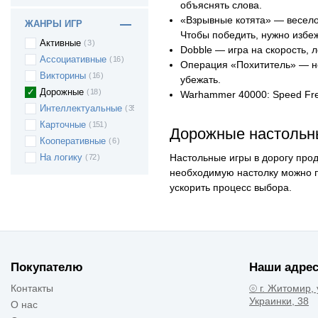
объяснять слова.
«Взрывные котята» — веселое
ЖАНРЫ ИГР
Абстрактная
12
Чтобы победить, нужно избе
Активные
3
Dobble — игра на скорость, 
Ассоциативные
16
Операция «Похититель» — не
Викторины
16
убежать.
Дорожные
18
Warhammer 40000: Speed ​​F
Интеллектуальные
35
Карточные
151
Дорожные настольн
Кооперативные
6
Настольные игры в дорогу прод
На логику
72
необходимую настолку можно по
Обучающие
12
ускорить процесс выбора.
Развивающие
47
Развлекательные
159
Ролевые
18
Соревновательные
17
Стратегические
88
Покупателю
Наши адрес
Ходилки
11
Контакты
⦾ г. Житомир, 
Украинки, 38
О нас