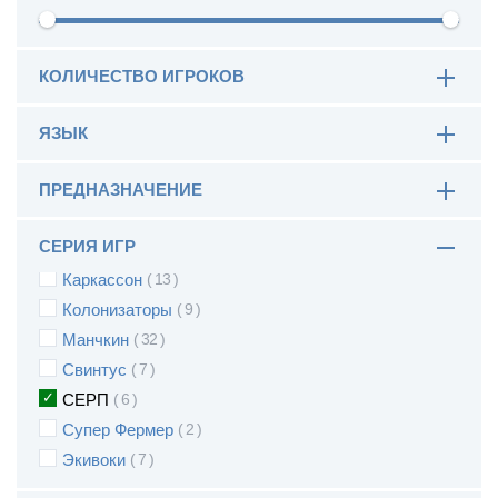
КОЛИЧЕСТВО ИГРОКОВ
Alias
20
Azul
3
ЯЗЫК
Dixit
11
Dungeons & Dragons
9
ПРЕДНАЗНАЧЕНИЕ
Penny Papers
3
СЕРИЯ ИГР
Ticket to Ride
3
Каркассон
13
Колонизаторы
9
Манчкин
32
Свинтус
7
СЕРП
6
Супер Фермер
2
Экивоки
7