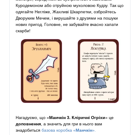
Куродемоном або отруйною мухоловою Кудзу. Так що
одягайте Негліже, Жахливі Шкарпетки, озбройтесь
Дворуким Мечем, і вирушайте з друзями на пошуки
нових пригод. Головне, не забувайте вчасно хапати
скарби!
Нагадуємо, що «
Манчкін 3. Кліричні Огріхи
» це
доповнення
, а значить для гри в нього вам
знадобиться
базова коробка «
Манчкін
».