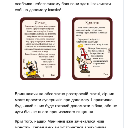
особливо небезпечному бою вони здатні закликати
собі на допомогу ілюзію!
Бринькаючи на абсолютно розстроєній лютні, лірник
може просити суперників про допомогу. І практично
будь-який з них буде готовий допомогти в бою, аби не
чути більше цього пронизливого вищання.
Крім того, наших Манчкінів вже зачекалися нові
монстри, серед яких ви зустрінетеся з жахливим