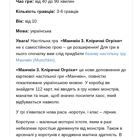
Час гри:
від 40 до 90 хвилин
Кількість гравців:
3-6 гравців
Вік:
від 10
Мова:
українська
Увага!
Настільна гра
«Манчкін 3. Кліричні Огріхи»
не є самостійною грою – це розширення! Для гри в
нього спочатку вам слід придбати
базову настільну гру
Манчкін (Munchkin)
.
«Манчкін 3. Кліричні Огріхи»
це нове доповнення до
карткової настільної гри «Манчкін», повністю
локалізоване українською мовою. У коробці ви
знайдете 112 карт, які вводять в гру нових монстрів,
манатки та інше, щоб значно посилити хаос, який
відбувається навколо.
У грі з’явилася нова раса -коротун, і клас – лірник.
Коротуни – маленькі моторні істоти, яким в разі
небезпеки простіше дременути від монстрів. Також в
арсеналі у коротунів є вроджена магічна здатність. В