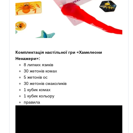
Комплектація настільної гри
«Хамелеони
Ненажери»
:
8 липких язиків
30 жетонів комах
5 жетонів ос
30 жетонів смаколиків
1 кубик комах
1 кубик кольору
правила