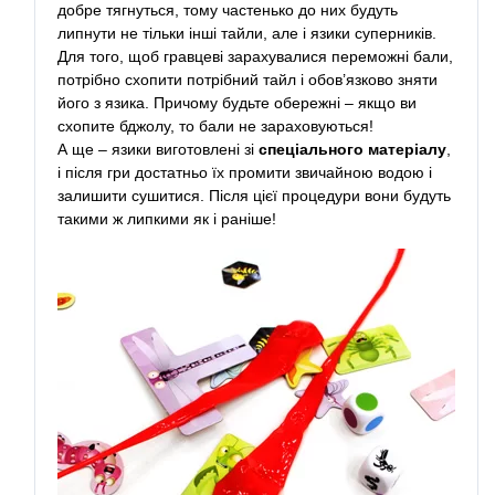
добре тягнуться, тому частенько до них будуть
липнути не тільки інші тайли, але і язики суперників.
Для того, щоб гравцеві зарахувалися переможні бали,
потрібно схопити потрібний тайл і обов’язково зняти
його з язика. Причому будьте обережні – якщо ви
схопите бджолу, то бали не зараховуються!
А ще – язики виготовлені зі
спеціального матеріалу
,
і після гри достатньо їх промити звичайною водою і
залишити сушитися. Після цієї процедури вони будуть
такими ж липкими як і раніше!