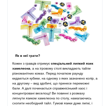
Як в неї грати?
Кожен з гравців отримує
спеціальний липкий язик
хамелеона
, а на ігровому столі викладають тайли
різноманітних комах. Перед початком раунду
кидаються кубики, на одному з яких зазначено колір, а
на другому – вид здобичі, що принесе переможні
бали. А далі починається справжнісінький хаос і
концентровані веселощі! Ви повинні з розмаху
ляпнути язиком хамелеона по столу, намагаючись
схопити необхідний тайл. Гумові язики дуже липкі, і