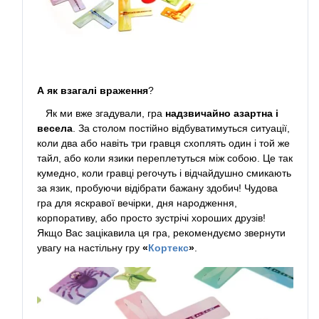
А як взагалі враження
?
Як ми вже згадували, гра
надзвичайно азартна і
весела
. За столом постійно відбуватимуться ситуації,
коли два або навіть три гравця схоплять один і той же
тайл, або коли язики переплетуться між собою. Це так
кумедно, коли гравці регочуть і відчайдушно смикають
за язик, пробуючи відібрати бажану здобич! Чудова
гра для яскравої вечірки, дня народження,
корпоративу, або просто зустрічі хороших друзів!
Якщо Вас зацікавила ця гра, рекомендуємо звернути
увагу на настільну гру
«
Кортекс
»
.