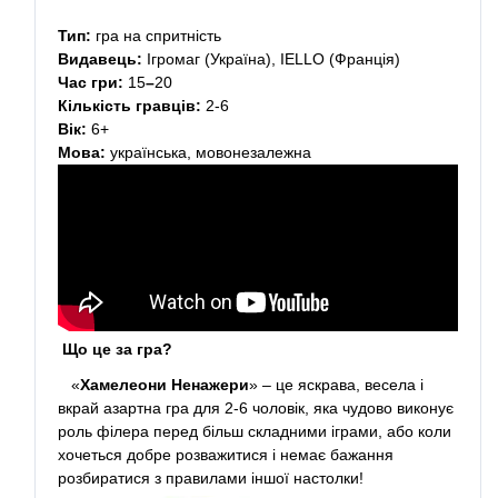
Тип:
гра на спритність
Видавець:
Ігромаг (Україна), IELLO (Франція)
Час гри
:
15
–
20
Кількість гравців
:
2-6
Вік:
6+
Мова:
українська, мовонезалежна
Що це за гра?
«
Хамелеони Ненажери
» – це яскрава, весела і
вкрай азартна гра для 2-6 чоловік, яка чудово виконує
роль філера перед більш складними іграми, або коли
хочеться добре розважитися і немає бажання
розбиратися з правилами іншої настолки!